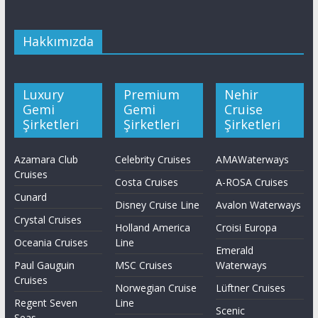
Hakkımızda
Luxury
Premium
Nehir
Gemi
Gemi
Cruise
Şirketleri
Şirketleri
Şirketleri
Azamara Club
Celebrity Cruises
AMAWaterways
Cruises
Costa Cruises
A-ROSA Cruises
Cunard
Disney Cruise Line
Avalon Waterways
Crystal Cruises
Holland America
Croisi Europa
Oceania Cruises
Line
Emerald
Paul Gauguin
MSC Cruises
Waterways
Cruises
Norwegian Cruise
Lüftner Cruises
Regent Seven
Line
Scenic
Seas