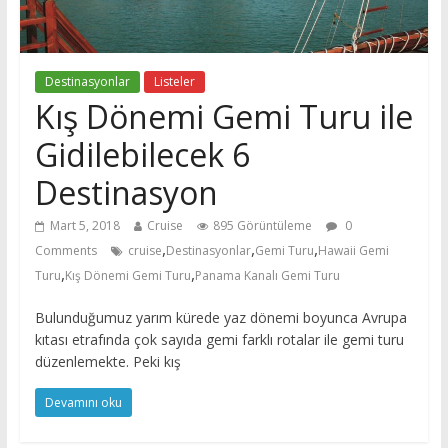
Destinasyonlar
Listeler
Kış Dönemi Gemi Turu ile
Gidilebilecek 6
Destinasyon
Mart 5, 2018
Cruise
895 Görüntüleme
0
,
,
,
Comments
cruise
Destinasyonlar
Gemi Turu
Hawaii Gemi
,
,
Turu
Kış Dönemi Gemi Turu
Panama Kanalı Gemi Turu
Bulunduğumuz yarım kürede yaz dönemi boyunca Avrupa
kıtası etrafında çok sayıda gemi farklı rotalar ile gemi turu
düzenlemekte. Peki kış
Devamını oku