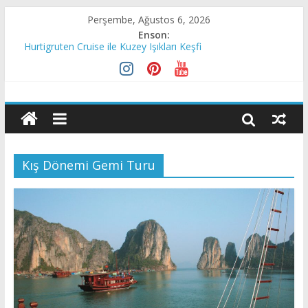
Perşembe, Ağustos 6, 2026
Enson:
Hurtigruten Cruise ile Kuzey Işıkları Keşfi
Royal Caribbean Odyssey of the Seas’in Suya İnişini Erteledi
Celestyal Operasyonlarını 2021 Yılına Kadar Durdurdu
Maldivler Kruvaziyer Gemilerini Tekrar Kabul Ediyor
Norveç Kıyı Şeridini Kruvaziyer Turizme Açtı
Kış Dönemi Gemi Turu